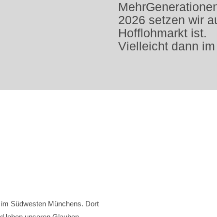
MehrGenerationen
2026 setzen wir a
Hofflohmarkt ist.
Vielleicht dann im
e im Südwesten Münchens. Dort
nd leben unseren Glauben