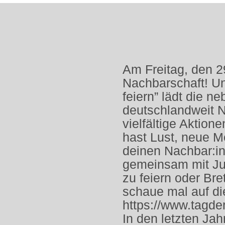
Am Freitag, den 29
Nachbarschaft! Un
feiern” lädt die n
deutschlandweit N
vielfältige Aktion
hast Lust, neue 
deinen Nachbar:in
gemeinsam mit Jun
zu feiern oder Bre
schaue mal auf di
https://www.tagde
In den letzten Ja