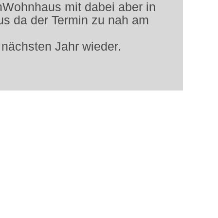
Wohnhaus mit dabei aber in
us da der Termin zu nah am
 nächsten Jahr wieder.