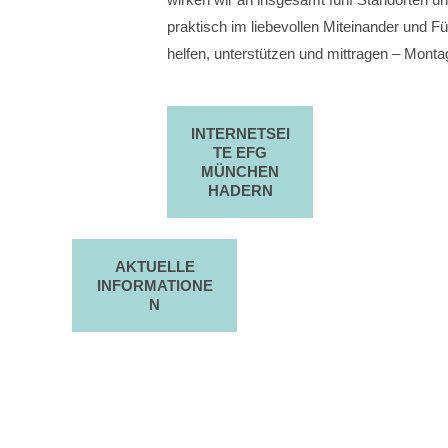
praktisch im liebevollen Miteinander und F
helfen, unterstützen und mittragen – Monta
INTERNETSEI
TE EFG
MÜNCHEN
HADERN
AKTUELLE
INFORMATIONE
N